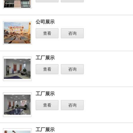
公司展示
查看
咨询
工厂展示
查看
咨询
工厂展示
查看
咨询
工厂展示