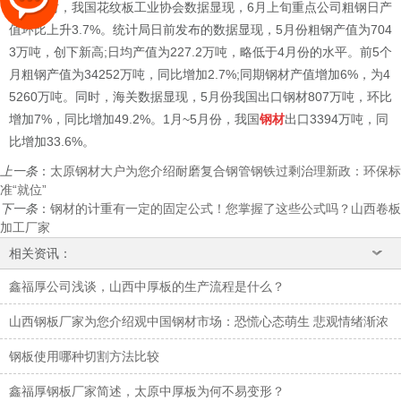
与此同时，我国花纹板工业协会数据显现，6月上旬重点公司粗钢日产
值环比上升3.7%。统计局日前发布的数据显现，5月份粗钢产值为704
3万吨，创下新高;日均产值为227.2万吨，略低于4月份的水平。前5个
月粗钢产值为34252万吨，同比增加2.7%;同期钢材产值增加6%，为4
5260万吨。同时，海关数据显现，5月份我国出口钢材807万吨，环比
增加7%，同比增加49.2%。1月~5月份，我国
钢材
出口3394万吨，同
比增加33.6%。
上一条
：
太原钢材大户为您介绍耐磨复合钢管钢铁过剩治理新政：环保标
准“就位”
下一条
：
钢材的计重有一定的固定公式！您掌握了这些公式吗？山西卷板
加工厂家
相关资讯：
鑫福厚公司浅谈，山西中厚板的生产流程是什么？
山西钢板厂家为您介绍观中国钢材市场：恐慌心态萌生 悲观情绪渐浓
钢板使用哪种切割方法比较
鑫福厚钢板厂家简述，太原中厚板为何不易变形？