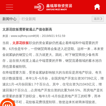
新闻中心
行业新闻
返回
太原花纹板需要被遏止产值创新高
来源：www.sxjfhmy.com
时间：2019/9/21 9:51:59
当前，
太原花纹板
职业的资金紧缺仍然遏止着终端和中端需要的开
释。6月份是年中，一些钢贸商将会集进入还贷期。这样一来，本来资
金就紧缺的钢贸公司，压力就更大。因此，时下钢贸商很少备有库
存，这在很大程度上遏止中端需要的开释，钢贸流通领域的蓄水池功
用也显着被削弱。
在终端需要方面，受资金紧缺影响较大的当前应是房地产职业。有关
统计数据显现，本年1月~5月份，全国房地产开发出资30739亿元，增
速比1月~4月份回落1.7个百分点。其中，住宅出资为21043亿元，增
速回落2个百分点，占房地产开发出资的比重为68.5%。而房地产是长
材需要的首要下游职业，每年3月~6月份是房地产开工的旺季，而本
年商旺季不旺，花纹板花费强度削弱，致使迩来长材商体现较差。