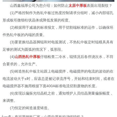
山西鑫福厚公司为您介绍：如何防止
太原中厚板
表面出现裂纹？
(1)严格控制作为热轧中板过热度控制请求分组时，减小内部缩孔
形成板坯微细柱状晶体或降低发展的程度。
(2)根据用于减速的标准报文，用于切割端标准的运作，以确保坯
件热轧中板的内端的质量。
(3)要更换结晶器脚辊和对电弧测试，不热轧中板定时辊模具具有
足够的测试为圆弧的情况下，弧形段。
(4)
山西热轧中厚板
仔细检查二冷水，辊情况后各停浇次水，不符
合要求的，允许生产。
(5)铸造热轧中板主站跟上电磁搅拌，电磁搅拌的电流的波动的在
电流波动大于±时，应该总是被记录流序号，开始和结束时间，或者在
电磁搅拌器不施用根据下面400A标准电流切割废物的长度。
(6)发现以偏振光结晶机之前，通知维护人员结晶测量偏振幅度，
来调整。
(7)恒定的铸造速度铸造。
上一条
：
鑫福厚钢板厂家：山西中厚板的浇铸特性？