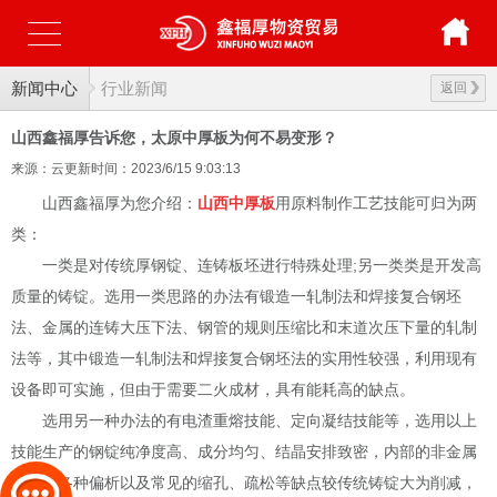
新闻中心
行业新闻
返回
山西鑫福厚告诉您，太原中厚板为何不易变形？
来源：云更新
时间：2023/6/15 9:03:13
山西鑫福厚为您介绍：
山西中厚板
用原料制作工艺技能可归为两
类：
一类是对传统厚钢锭、连铸板坯进行特殊处理;另一类类是开发高
质量的铸锭。选用一类思路的办法有锻造一轧制法和焊接复合钢坯
法、金属的连铸大压下法、钢管的规则压缩比和末道次压下量的轧制
法等，其中锻造一轧制法和焊接复合钢坯法的实用性较强，利用现有
设备即可实施，但由于需要二火成材，具有能耗高的缺点。
选用另一种办法的有电渣重熔技能、定向凝结技能等，选用以上
技能生产的钢锭纯净度高、成分均匀、结晶安排致密，内部的非金属
夹杂、各种偏析以及常见的缩孔、疏松等缺点较传统铸锭大为削减，